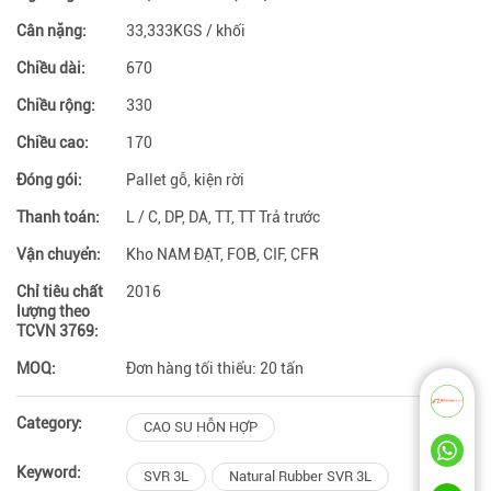
Cân nặng:
33,333KGS / khối
Chiều dài:
670
Chiều rộng:
330
Chiều cao:
170
Đóng gói:
Pallet gỗ, kiện rời
Thanh toán:
L / C, DP, DA, TT, TT Trả trước
Vận chuyển:
Kho NAM ĐẠT, FOB, CIF, CFR
Chỉ tiêu chất
2016
lượng theo
TCVN 3769:
MOQ:
Đơn hàng tối thiểu: 20 tấn
Category:
CAO SU HỖN HỢP
Keyword:
SVR 3L
Natural Rubber SVR 3L